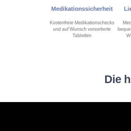
Medikationssicherheit
Li
Kostenfreie Medikationschecks
Med
und auf Wunsch vorsortierte
beque
Tabletten
Wu
Die 