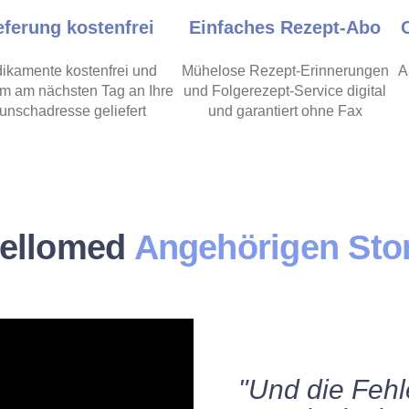
eferung kostenfrei
Einfaches Rezept-Abo
ikamente kostenfrei und
Mühelose Rezept-Erinnerungen
A
m am nächsten Tag an Ihre
und Folgerezept-Service digital
nschadresse geliefert
und garantiert ohne Fax
hellomed
Angehörigen Sto
"Und die Fehl