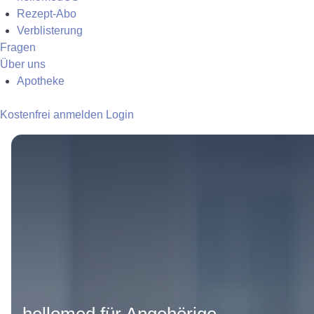
Rezept-Abo
Verblisterung
Fragen
Über uns
Apotheke
Kostenfrei anmelden
Login