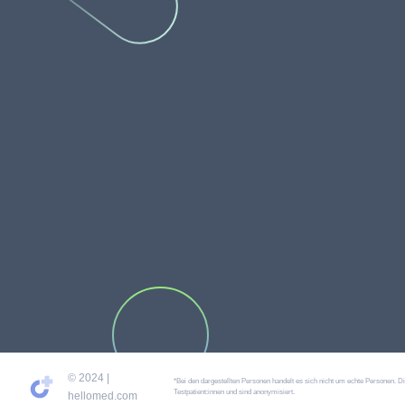
© 2024 |
*Bei den dargestellten Personen handelt es sich nicht um echte Personen. D
Testpatient:innen und sind anonymisiert.
hellomed.com