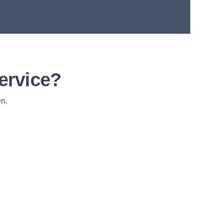
ervice?
n.