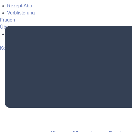
Rezept-Abo
Verblisterung
Fragen
Über uns
Apotheke
Kostenfrei anmelden
Login