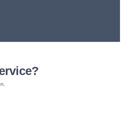
ervice?
n.