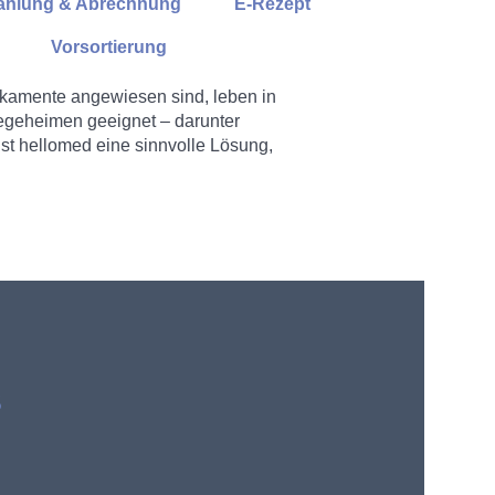
ahlung & Abrechnung
E-Rezept
Vorsortierung
kamente angewiesen sind, leben in
legeheimen geeignet – darunter
st hellomed eine sinnvolle Lösung,
s