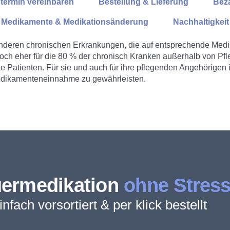
termin vereinbaren
Bestellung & Lieferung
Bez
Medikamente & Medikationsänderung
Nachhaltigkeit
deren chronischen Erkrankungen, die auf entsprechende Medi
doch eher für die 80 % der chronisch Kranken außerhalb von Pf
 Patienten. Für sie und auch für ihre pflegenden Angehörigen i
Medikamenteneinnahme zu gewährleisten.
ermedikation
ohne Stres
infach vorsortiert & per klick bestellt