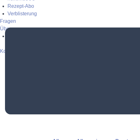
Rezept-Abo
Verblisterung
Fragen
Über uns
Apotheke
Kostenfrei anmelden
Login